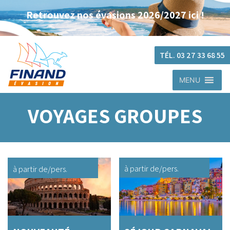
Retrouvez nos évasions 2026/2027 ici !
TÉL. 03 27 33 68 55
MENU
VOYAGES GROUPES
à partir de
/pers.
à partir de
/pers.