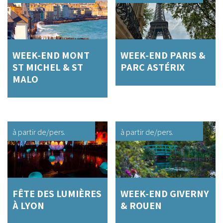
WEEK-END MONT
WEEK-END PARIS &
ST MICHEL & ST
PARC ASTÉRIX
MALO
à partir de
/pers.
à partir de
/pers.
FÊTE DES LUMIÈRES
WEEK-END GIVERNY
À LYON
& ROUEN