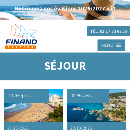
Retrouvez nos évasions 2026/2027 ici !
TÉL. 03 27 33 68 55
MENU
SÉJOUR
849
€
/pers.
1 176
€
/pers.
10/10/2026
23/10/2026