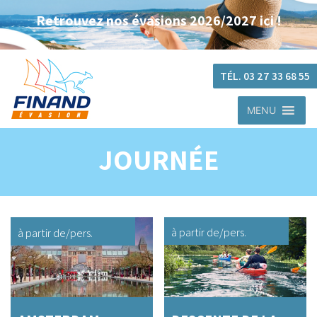
Retrouvez nos évasions 2026/2027 ici !
TÉL. 03 27 33 68 55
MENU
JOURNÉE
à partir de
/pers.
à partir de
/pers.