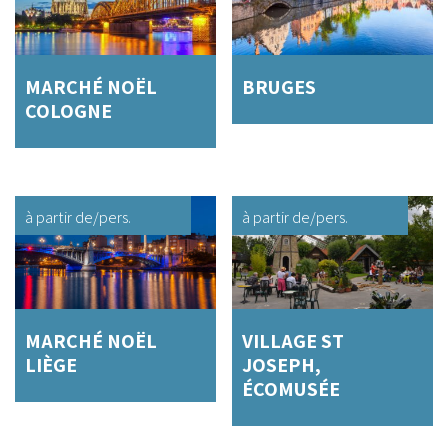
MARCHÉ NOËL
BRUGES
COLOGNE
à partir de
/pers.
à partir de
/pers.
MARCHÉ NOËL
VILLAGE ST
LIÈGE
JOSEPH,
ÉCOMUSÉE