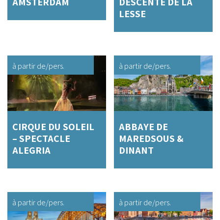
AMSTERDAM
DESCENTE DE LA
LESSE
à partir de
/pers.
à partir de
/pers.
CIRQUE DU SOLEIL
ABBAYE DE
– SPECTACLE
MAREDSOUS &
ALEGRIA
DINANT
à partir de
/pers.
à partir de
/pers.