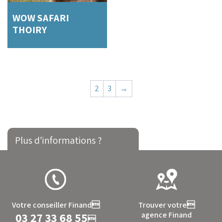
WOW SAFARI
THOIRY
2
3
→
Plus d'informations ?
Votre conseiller Finand
Trouver votre
03 27 33 68 55
agence Finand
