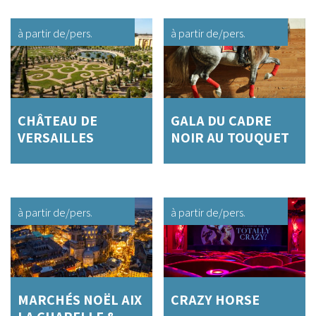
à partir de
/pers.
à partir de
/pers.
CHÂTEAU DE
GALA DU CADRE
VERSAILLES
NOIR AU TOUQUET
à partir de
/pers.
à partir de
/pers.
MARCHÉS NOËL AIX
CRAZY HORSE