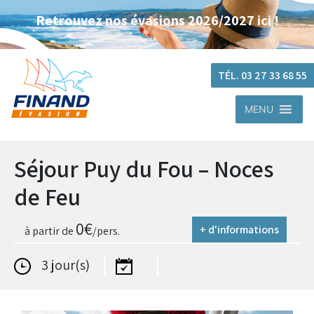
Retrouvez nos évasions 2026/2027 ici !
TÉL. 03 27 33 68 55
MENU
Séjour Puy du Fou – Noces
de Feu
0
€
+ d'informations
à partir de
/pers.
3 jour(s)