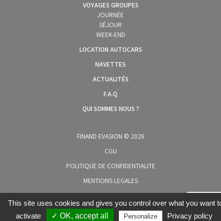
VOYAGES GROUPES
JOURNÉE
SÉJOUR
WEEK-END
LOCATION AUTOCARS
NAVETTES
ACTUALITÉS
F.A.Q
QUI SOMMES NOUS ?
FINAND EVASION © 2026
CGU
POLITIQUE DE CONFIDENTIALITE
MENTIONS LEGALES
COOKIES
This site uses cookies and gives you control over what you want t
activate
✓ OK, accept all
Privacy policy
Personalize