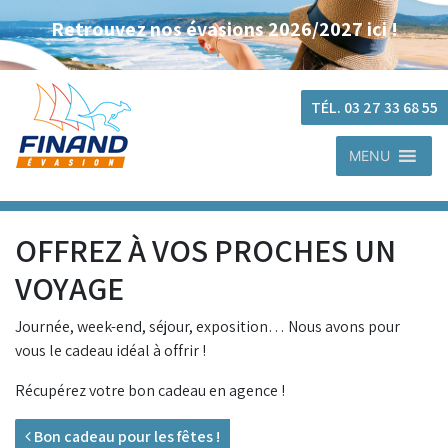
Retrouvez nos évasions 2026/2027 ici !
TÉL. 03 27 33 68 55
MENU
OFFREZ À VOS PROCHES UN
VOYAGE
Journée, week-end, séjour, exposition… Nous avons pour
vous le cadeau idéal à offrir !
Récupérez votre bon cadeau en agence !
Navigation
Bon cadeau pour les fêtes !