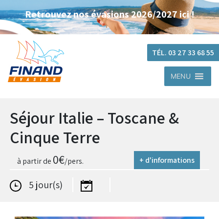
Retrouvez nos évasions 2026/2027 ici !
TÉL. 03 27 33 68 55
MENU
Séjour Italie – Toscane &
Cinque Terre
0
€
+ d'informations
à partir de
/pers.
5 jour(s)