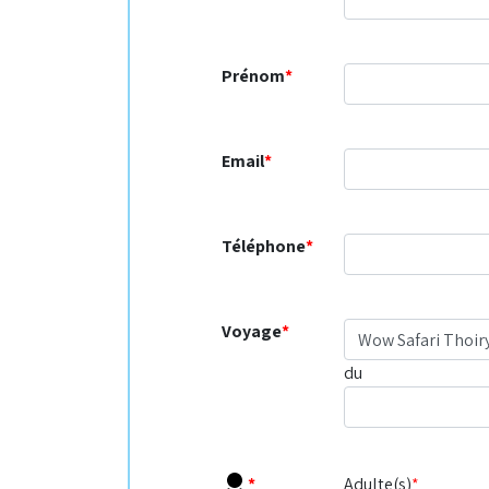
Prénom
*
Email
*
Téléphone
*
Voyage
*
du
*
Adulte(s)
*